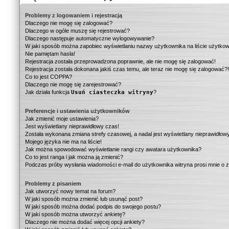
Problemy z logowaniem i rejestracją
Dlaczego nie mogę się zalogować?
Dlaczego w ogóle muszę się rejestrować?
Dlaczego następuje automatyczne wylogowywanie?
W jaki sposób można zapobiec wyświetlaniu nazwy użytkownika na liście użytko
Nie pamiętam hasła!
Rejestracja została przeprowadzona poprawnie, ale nie mogę się zalogować!
Rejestracja została dokonana jakiś czas temu, ale teraz nie mogę się zalogować?
Co to jest COPPA?
Dlaczego nie mogę się zarejestrować?
Jak działa funkcja
Usuń ciasteczka witryny
?
Preferencje i ustawienia użytkowników
Jak zmienić moje ustawienia?
Jest wyświetlany nieprawidłowy czas!
Została wykonana zmiana strefy czasowej, a nadal jest wyświetlany nieprawidłow
Mojego języka nie ma na liście!
Jak można spowodować wyświetlanie rangi czy awatara użytkownika?
Co to jest ranga i jak można ją zmienić?
Podczas próby wysłania wiadomości e-mail do użytkownika witryna prosi mnie o 
Problemy z pisaniem
Jak utworzyć nowy temat na forum?
W jaki sposób można zmienić lub usunąć post?
W jaki sposób można dodać podpis do swojego postu?
W jaki sposób można utworzyć ankietę?
Dlaczego nie można dodać więcej opcji ankiety?