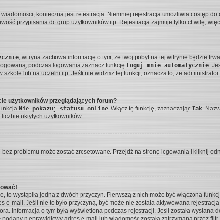
ć wiadomości, konieczna jest rejestracja. Niemniej rejestracja umożliwia dostęp do
wość przypisania do grup użytkowników itp. Rejestracja zajmuje tylko chwilę, więc
ycznie
, witryna zachowa informację o tym, że twój pobyt na tej witrynie będzie tr
alogowaną, podczas logowania zaznacz funkcję
Loguj mnie automatycznie
. Je
zkole lub na uczelni itp. Jeśli nie widzisz tej funkcji, oznacza to, że administrator 
ście użytkowników przeglądających forum?
funkcja
Nie pokazuj statusu online
. Włącz tę funkcję, zaznaczając
Tak
. Nazw
 liczbie ukrytych użytkowników.
 bez problemu może zostać zresetowane. Przejdź na stronę logowania i kliknij od
gować!
e, to wystąpiła jedna z dwóch przyczyn. Pierwszą z nich może być włączona funkcj
es e-mail. Jeśli nie to było przyczyną, być może nie została aktywowana rejestra
tora. Informacja o tym była wyświetlona podczas rejestracji. Jeśli została wysłana
tał podany nieprawidłowy adres e-mail lub wiadomość została zatrzymana przez filt