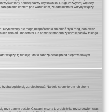
t on wyświetlany poniżej nazwy użytkownika. Drugi, zazwyczaj większy
 zarządzania kontem pod warunkiem, że administrator witryny włączył
ra. Użytkownicy nie mogą bezpośrednio zmieniać stylu rang, ponieważ
takich działań i moderator lub administrator obniży licznik postów takiego
rator włączył tę funkcję. Ma to zabezpieczać przed nieprawidłowym
trzeba będzie się zarejestrować. Na dole strony forum lub strony
się przy danym poście. Czasami można to zrobić tylko przez pewien czas