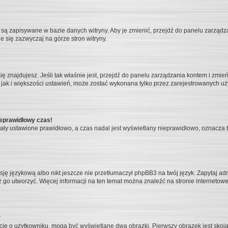
ia są zapisywane w bazie danych witryny. Aby je zmienić, przejdź do panelu zarz
e się zazwyczaj na górze stron witryny.
j się znajdujesz. Jeśli tak właśnie jest, przejdź do panelu zarządzania kontem i zm
k jak i większości ustawień, może zostać wykonana tylko przez zarejestrowanych uż
ieprawidłowy czas!
tały ustawione prawidłowo, a czas nadal jest wyświetlany nieprawidłowo, oznacza 
ję językową albo nikt jeszcze nie przetłumaczył phpBB3 na twój język. Zapytaj adm
esz go utworzyć. Więcej informacji na ten temat można znaleźć na stronie interneto
?
acje o użytkowniku, mogą być wyświetlane dwa obrazki. Pierwszy obrazek jest skoj