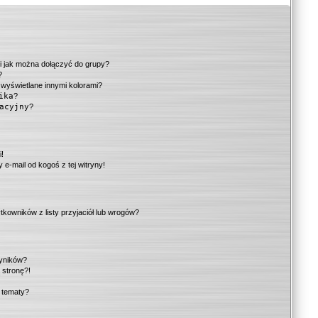
 i jak można dołączyć do grupy?
?
wyświetlane innymi kolorami?
ika
?
acyjny
?
!
i!
e-mail od kogoś z tej witryny!
owników z listy przyjaciół lub wrogów?
wyników?
 stronę?!
i tematy?