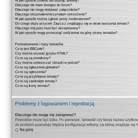
W jaki sposób zmienić lub usunąć ankietę?
Dlaczego nie mam dostępu do forum?
Dlaczego nie mogę dodawać załączników?
Dlaczego otrzymałem/otrzymałam ostrzeżenie?
W jaki sposób można zgłosić posty moderatorowi?
Do czego służy przycisk
Zapisz
znajdujący się w oknie tworzenia tematu?
Dlaczego mój post musi być akceptowany?
W jaki sposób mogę przesunąć swój temat na górę strony tematów?
Formatowanie i typy tematów
Co to jest BBCode?
Czy można używać języka HTML?
Co to są są emotikony?
Czy można umieszczać obrazki w poście?
Co to są ogłoszenia globalne?
Co to są ogłoszenia?
Co to są przyklejone tematy?
Co to są zamknięte tematy?
Co to są ikony tematu?
Problemy z logowaniem i rejestracją
Dlaczego nie mogę się zalogować?
Powodów może być kilka. Po pierwsze, sprawdź czy twoja nazwa użytkownik
że problem powoduje błędna konfiguracja witryny, na której znajduje się 
Na górę