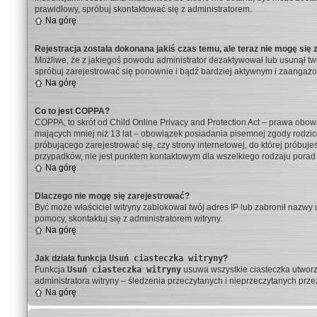
prawidłowy, spróbuj skontaktować się z administratorem.
Na górę
Rejestracja została dokonana jakiś czas temu, ale teraz nie mogę się
Możliwe, że z jakiegoś powodu administrator dezaktywował lub usunął twoje
spróbuj zarejestrować się ponownie i bądź bardziej aktywnym i zaanga
Na górę
Co to jest COPPA?
COPPA, to skrót od Child Online Privacy and Protection Act – prawa obow
mających mniej niż 13 lat – obowiązek posiadania pisemnej zgody rodzic
próbującego zarejestrować się, czy strony internetowej, do której próbu
przypadków, nie jest punktem kontaktowym dla wszelkiego rodzaju porad
Na górę
Dlaczego nie mogę się zarejestrować?
Być może właściciel witryny zablokował twój adres IP lub zabronił nazwy u
pomocy, skontaktuj się z administratorem witryny.
Na górę
Jak działa funkcja
Usuń ciasteczka witryny
?
Funkcja
Usuń ciasteczka witryny
usuwa wszystkie ciasteczka utworzo
administratora witryny – śledzenia przeczytanych i nieprzeczytanych p
Na górę