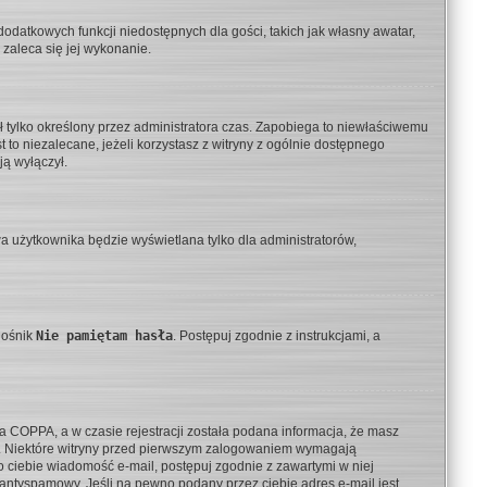
 dodatkowych funkcji niedostępnych dla gości, takich jak własny awatar,
 zaleca się jej wykonanie.
wał tylko określony przez administratora czas. Zapobiega to niewłaściwemu
st to niezalecane, jeżeli korzystasz z witryny z ogólnie dostępnego
ją wyłączył.
a użytkownika będzie wyświetlana tylko dla administratorów,
nośnik
Nie pamiętam hasła
. Postępuj zgodnie z instrukcjami, a
a COPPA, a w czasie rejestracji została podana informacja, że masz
cja. Niektóre witryny przed pierwszym zalogowaniem wymagają
 do ciebie wiadomość e-mail, postępuj zgodnie z zawartymi w niej
r antyspamowy. Jeśli na pewno podany przez ciebie adres e-mail jest