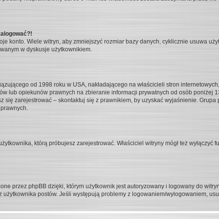
 zalogować?!
 konto. Wiele witryn, aby zmniejszyć rozmiar bazy danych, cyklicznie usuwa użytkow
żowanym w dyskusje użytkownikiem.
iązującego od 1998 roku w USA, nakładającego na właścicieli stron internetowych,
ów lub opiekunów prawnych na zbieranie informacji prywatnych od osób poniżej 13 
jesz się zarejestrować – skontaktuj się z prawnikiem, by uzyskać wyjaśnienie. Gru
 prawnych.
żytkownika, którą próbujesz zarejestrować. Właściciel witryny mógł też wyłączyć fu
ne przez phpBB dzięki, którym użytkownik jest autoryzowany i logowany do witryny
rzez użytkownika postów. Jeśli występują problemy z logowaniem/wylogowaniem, us