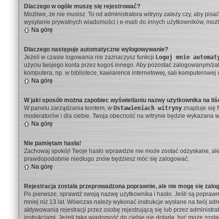
Dlaczego w ogóle muszę się rejestrować?
Możliwe, że nie musisz. To od administratora witryny zależy czy, aby pisa
wysyłanie prywatnych wiadomości i e-maili do innych użytkowników, możli
Na górę
Dlaczego następuje automatyczne wylogowywanie?
Jeżeli w czasie logowania nie zaznaczysz funkcji
Loguj mnie automat
użyciu twojego konta przez kogoś innego. Aby pozostać zalogowanym/z
komputera, np. w bibliotece, kawiarence internetowej, sali komputerowej w s
Na górę
W jaki sposób można zapobiec wyświetlaniu nazwy użytkownika na li
W panelu zarządzania kontem, w
Ustawieniach witryny
znajduje się 
moderatorów i dla ciebie. Twoja obecność na witrynie będzie wykazana w
Na górę
Nie pamiętam hasła!
Zachowaj spokój! Twoje hasło wprawdzie nie może zostać odzyskane, ale
prawdopodobnie niedługo znów będziesz móc się zalogować.
Na górę
Rejestracja została przeprowadzona poprawnie, ale nie mogę się zalo
Po pierwsze, sprawdź swoją nazwę użytkownika i hasło. Jeśli są poprawn
mniej niż 13 lat. Wówczas należy wykonać instrukcje wysłane na twój adr
aktywowania rejestracji przez osobę rejestrującą się lub przez administra
instrukcjami. Jeżeli taka wiadomość do ciebie nie dotarła, być może zos