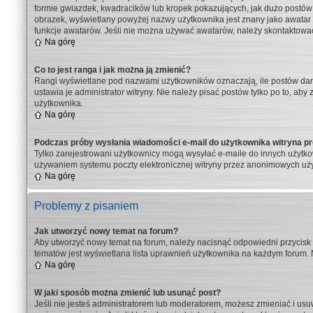
formie gwiazdek, kwadracików lub kropek pokazujących, jak dużo postów zo
obrazek, wyświetlany powyżej nazwy użytkownika jest znany jako awatar 
funkcje awatarów. Jeśli nie można używać awatarów, należy skontaktować
Na górę
Co to jest ranga i jak można ją zmienić?
Rangi wyświetlane pod nazwami użytkowników oznaczają, ile postów dany 
ustawia je administrator witryny. Nie należy pisać postów tylko po to, aby
użytkownika.
Na górę
Podczas próby wysłania wiadomości e-mail do użytkownika witryna pr
Tylko zarejestrowani użytkownicy mogą wysyłać e-maile do innych użytkow
używaniem systemu poczty elektronicznej witryny przez anonimowych uż
Na górę
Problemy z pisaniem
Jak utworzyć nowy temat na forum?
Aby utworzyć nowy temat na forum, należy nacisnąć odpowiedni przycisk z
tematów jest wyświetlana lista uprawnień użytkownika na każdym forum. 
Na górę
W jaki sposób można zmienić lub usunąć post?
Jeśli nie jesteś administratorem lub moderatorem, możesz zmieniać i usu