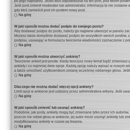
po jego napisaniu. Jeżeli ktoś odpowiedział na ten post, pod twoim postem p
Jeśli post zmienił moderator lub administrator, informacja ta nie zostani
gdy ktoś zamieścił pod ich postem nowy post.
Na górę
W jaki sposób można dodać podpis do swojego postu?
Aby dodawać podpis do postu, należy go najpierw utworzyć w panelu za
Możesz także domyślnie dodawać podpis do wszystkich swoich postów, za
podpisu, usuwając w formularzu tworzenia wiadomości zaznaczenie z po
Na górę
W jaki sposób można utworzyć ankietę?
Tworzenie ankiet jest proste. Kiedy tworzysz nowy temat bądź zmieniasz 
ankiety i co najmniej dwie opcje. Każdą opcję należy wpisać w nowym wie
a także umożliwić użytkownikom zmianę wcześniej oddanego głosu. Jeśli 
Na górę
Dlaczego nie można dodać więcej opcji ankiety?
Limit opcji w ankiecie jest ustalany przez administratora witryny. Jeśli uw
Na górę
W jaki sposób zmienić lub usunąć ankietę?
Podobnie, jak posty, ankiety mogą być zmieniane tylko przez ich autorów
jeszcze nie oddał głosu w ankiecie, jej autor może usunąć ankietę lub zmi
modyfikowaniu ankiety w czasie jej trwania.
Na górę