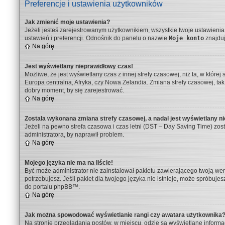
Preferencje i ustawienia użytkowników
Jak zmienić moje ustawienia?
Jeżeli jesteś zarejestrowanym użytkownikiem, wszystkie twoje ustawien
ustawień i preferencji. Odnośnik do panelu o nazwie
Moje konto
znajduj
Na górę
Jest wyświetlany nieprawidłowy czas!
Możliwe, że jest wyświetlany czas z innej strefy czasowej, niż ta, w które
Europa centralna, Afryka, czy Nowa Zelandia. Zmiana strefy czasowej, ta
dobry moment, by się zarejestrować.
Na górę
Została wykonana zmiana strefy czasowej, a nadal jest wyświetlany n
Jeżeli na pewno strefa czasowa i czas letni (DST – Day Saving Time) zos
administratora, by naprawił problem.
Na górę
Mojego języka nie ma na liście!
Być może administrator nie zainstalował pakietu zawierającego twoją wers
potrzebujesz. Jeśli pakiet dla twojego języka nie istnieje, może spróbuj
do portalu phpBB™.
Na górę
Jak można spowodować wyświetlanie rangi czy awatara użytkownika
Na stronie przeglądania postów, w miejscu, gdzie są wyświetlane inform