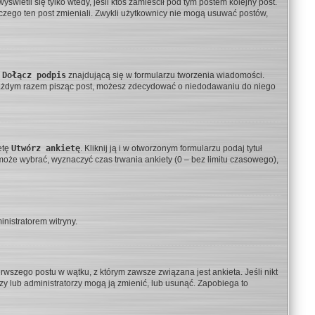
yświetli się tylko wtedy, jeśli ktoś zamieścił pod tym postem kolejny post.
laczego ten post zmieniali. Zwykli użytkownicy nie mogą usuwać postów,
ę
Dołącz podpis
znajdującą się w formularzu tworzenia wiadomości.
a każdym razem pisząc post, możesz zdecydować o niedodawaniu do niego
etę
Utwórz ankietę
. Kliknij ją i w otworzonym formularzu podaj tytuł
może wybrać, wyznaczyć czas trwania ankiety (0 – bez limitu czasowego),
inistratorem witryny.
rwszego postu w wątku, z którym zawsze związana jest ankieta. Jeśli nikt
orzy lub administratorzy mogą ją zmienić, lub usunąć. Zapobiega to