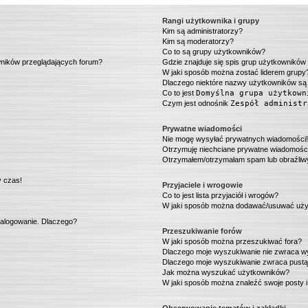
Rangi użytkownika i grupy
Kim są administratorzy?
Kim są moderatorzy?
Co to są grupy użytkowników?
wników przeglądających forum?
Gdzie znajduje się spis grup użytkowników
W jaki sposób można zostać liderem grupy
Dlaczego niektóre nazwy użytkowników są 
!
Co to jest
Domyślna grupa użytkown
Czym jest odnośnik
Zespół administr
Prywatne wiadomości
Nie mogę wysyłać prywatnych wiadomości
Otrzymuję niechciane prywatne wiadomośc
Otrzymałem/otrzymałam spam lub obraźliwy 
y czas!
Przyjaciele i wrogowie
Co to jest lista przyjaciół i wrogów?
W jaki sposób można dodawać/usuwać użytk
zalogowanie. Dlaczego?
Przeszukiwanie forów
W jaki sposób można przeszukiwać fora?
Dlaczego moje wyszukiwanie nie zwraca 
Dlaczego moje wyszukiwanie zwraca pustą
Jak można wyszukać użytkowników?
W jaki sposób można znaleźć swoje posty 