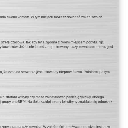
ądzania swoim kontem. W tym miejscu możesz dokonać zmian swoich
ień strefę czasową, tak aby była zgodna z twoim miejscem pobytu. Np.
ytkowników. Jeżeli nie jesteś zarejestrowanym użytkownikiem – teraz jest
to, że czas na serwerze jest ustawiony nieprawidłowo. Poinformuj o tym
inistratora witryny czy może zainstalować pakiet językowy, którego
wej grupy phpBB™. Na dole każdej strony tej witryny znajduje się odnośnik
arzony z rangą użytkownika. W zależności od używanego stylu jest on w