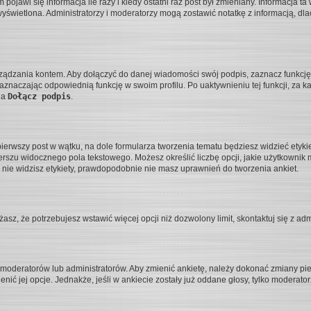
ojawi się informacja ile razy i kiedy ostatni raz post był zmieniany. Informacja ta w
e wyświetlona. Administratorzy i moderatorzy mogą zostawić notatkę z informacją, d
rządzania kontem. Aby dołączyć do danej wiadomości swój podpis, zaznacz funkcj
znaczając odpowiednią funkcję w swoim profilu. Po uaktywnieniu tej funkcji, z
la
Dołącz podpis
.
pierwszy post w wątku, na dole formularza tworzenia tematu będziesz widzieć etyki
rszu widocznego pola tekstowego. Możesz określić liczbę opcji, jakie użytkownik 
nie widzisz etykiety, prawdopodobnie nie masz uprawnień do tworzenia ankiet.
ażasz, że potrzebujesz wstawić więcej opcji niż dozwolony limit, skontaktuj się z adm
, moderatorów lub administratorów. Aby zmienić ankietę, należy dokonać zmiany pie
enić jej opcje. Jednakże, jeśli w ankiecie zostały już oddane głosy, tylko moderat