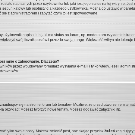
stało napisanych przez użytkownika lub jaki jest jego status na tej witrynie. Jes
i jest unikatowy lub osobisty dla każdego użytkownika. Można go ustawić w panelu
 się z administratorem i zapytać czym to jest spowodowane.
użytkownik napisał lub jaki ma status na forum, np. moderatora czy administrato
 zwiększyć swój licznik postów i przez to swoją rangę. Większość witryn nie toleruje 
osi mnie o zalogowanie. Dlaczego?
ników przez wbudowany formularz wysyłania e-maili i tylko wtedy, jeżeli administ
ytkowników.
najdujący się na stronie forum lub tematów. Możliwe, że przed utworzeniem tematu 
Na przykład: Możesz tworzyć nowe tematy, Możesz dodawać załączniki itp.
wać tylko swoje posty. Możesz zmienić post, naciskając przycisk
Zmień
znajdujący 