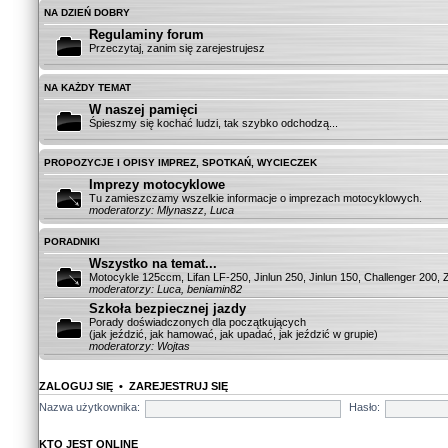
NA DZIEŃ DOBRY
Regulaminy forum
Przeczytaj, zanim się zarejestrujesz
NA KAŻDY TEMAT
W naszej pamięci
Śpieszmy się kochać ludzi, tak szybko odchodzą...
PROPOZYCJE I OPISY IMPREZ, SPOTKAŃ, WYCIECZEK
Imprezy motocyklowe
Tu zamieszczamy wszelkie informacje o imprezach motocyklowych.
moderatorzy: Mlynaszz, Luca
PORADNIKI
Wszystko na temat...
Motocykle 125ccm, Lifan LF-250, Jinlun 250, Jinlun 150, Challenger 200, Zi
moderatorzy: Luca, beniamin82
Szkoła bezpiecznej jazdy
Porady doświadczonych dla początkujących
(jak jeździć, jak hamować, jak upadać, jak jeździć w grupie)
moderatorzy: Wojtas
ZALOGUJ SIĘ
•
ZAREJESTRUJ SIĘ
Nazwa użytkownika:
Hasło:
KTO JEST ONLINE