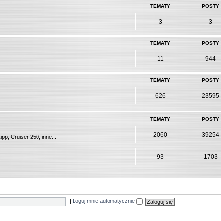
TEMATY
POSTY
3
3
TEMATY
POSTY
11
944
TEMATY
POSTY
626
23595
TEMATY
POSTY
2060
39254
pp, Cruiser 250, inne...
93
1703
|
Loguj mnie automatycznie