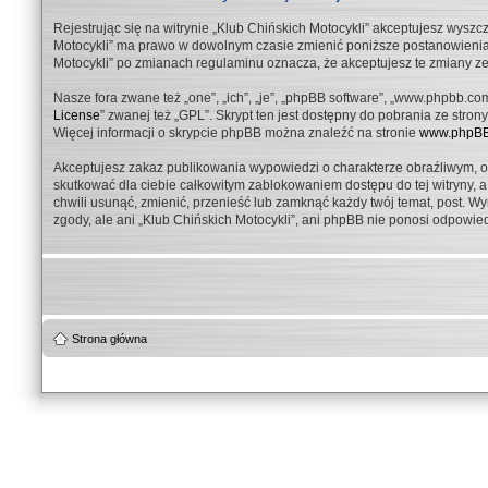
Rejestrując się na witrynie „Klub Chińskich Motocykli” akceptujesz wyszcz
Motocykli” ma prawo w dowolnym czasie zmienić poniższe postanowienia, 
Motocykli” po zmianach regulaminu oznacza, że akceptujesz te zmiany 
Nasze fora zwane też „one”, „ich”, „je”, „phpBB software”, „www.phpbb.co
License
” zwanej też „GPL”. Skrypt ten jest dostępny do pobrania ze stron
Więcej informacji o skrypcie phpBB można znaleźć na stronie
www.phpBB
Akceptujesz zakaz publikowania wypowiedzi o charakterze obraźliwym, 
skutkować dla ciebie całkowitym zablokowaniem dostępu do tej witryny,
chwili usunąć, zmienić, przenieść lub zamknąć każdy twój temat, post. 
zgody, ale ani „Klub Chińskich Motocykli”, ani phpBB nie ponosi odpowie
Strona główna