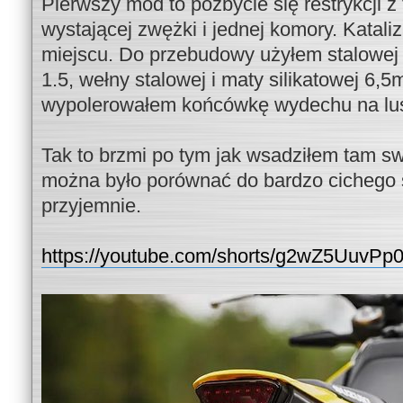
Pierwszy mod to pozbycie się restrykcji z 
wystającej zwężki i jednej komory. Kataliz
miejscu. Do przebudowy użyłem stalowej
1.5, wełny stalowej i maty silikatowej 6,5
wypolerowałem końcówkę wydechu na lus
Tak to brzmi po tym jak wsadziłem tam sw
można było porównać do bardzo cichego s
przyjemnie.
https://youtube.com/shorts/g2wZ5Uuv