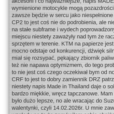
akcesorii i co najważniejsze, napis MAD
wymienione motocykle mogą pozazdrościć
zawsze będzie w sercu jako niespełnione
CP2 to jest coś nie do podrobienia, ale n
na stałe subframe i wydech poprowadzo
miejscu niestety zaważyły nad tym że rac
sprzętem w terenie. KTM na papierze jest
mocno odstaje od konkurencji, dźwięk silni
miał się rozsypać, pękający zbiornik pal
też nie napawa optymizmem, do tego pr
to nie jest coś czego oczekiwał bym od 
CRF to jest to dobry zamiennik DRZ patr
niestety napis Made in Thailand daje o s
bardzo miękkie, wręcz tapczanowe. Mam 
było dużo lepsze, no ale wracając do Suz
walentynki, czyli 14.02.2026r. U mnie zaw