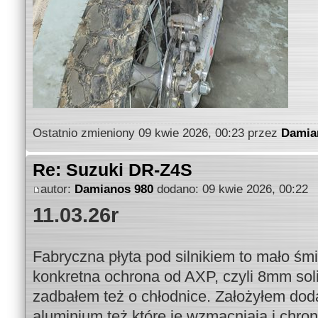
Ostatnio zmieniony 09 kwie 2026, 00:23 przez
Damia
Re: Suzuki DR-Z4S
autor:
Damianos 980
dodano: 09 kwie 2026, 00:22
11.03.26r
Fabryczna płyta pod silnikiem to mało śm
konkretna ochrona od AXP, czyli 8mm soli
zadbałem też o chłodnice. Założyłem d
aluminium też które je wzmacniają i chro