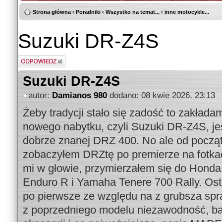
Strona główna
‹
Poradniki
‹
Wszystko na temat...
‹
inne motocykle...
Suzuki DR-Z4S
Odpowiedz
Suzuki DR-Z4S
autor:
Damianos 980
dodano: 08 kwie 2026, 23:13
Żeby tradycji stało się zadość to zakład
nowego nabytku, czyli Suzuki DR-Z4S, je
dobrze znanej DRZ 400. No ale od początk
zobaczyłem DRZtę po premierze na fotkach
mi w głowie, przymierzałem się do Hon
Enduro R i Yamaha Tenere 700 Rally. Ost
po pierwsze ze względu na z grubsza sp
z poprzedniego modelu niezawodność, b