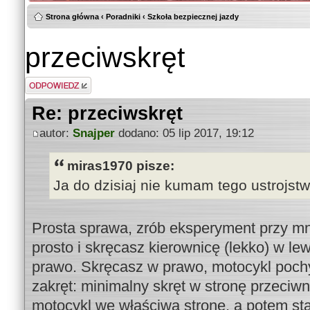
Strona główna
‹
Poradniki
‹
Szkoła bezpiecznej jazdy
przeciwskręt
Odpowiedz
Re: przeciwskręt
autor:
Snajper
dodano: 05 lip 2017, 19:12
miras1970 pisze:
Ja do dzisiaj nie kumam tego ustrojstw
Prosta sprawa, zrób eksperyment przy mn
prosto i skręcasz kierownicę (lekko) w le
prawo. Skręcasz w prawo, motocykl pochy
zakręt: minimalny skręt w stronę przeciwn
motocykl we właściwą stronę, a potem stab