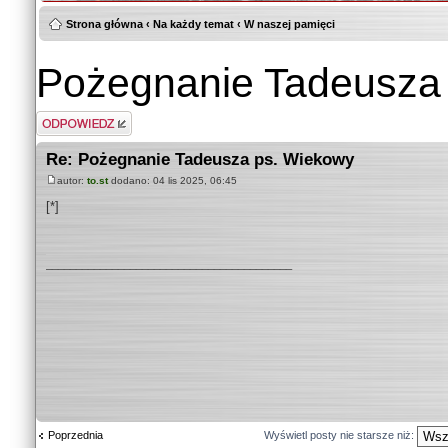
Strona główna
‹
Na każdy temat
‹
W naszej pamięci
Pożegnanie Tadeusza
Odpowiedz
Re: Pożegnanie Tadeusza ps. Wiekowy
autor:
to.st
dodano: 04 lis 2025, 06:45
[*]
_________________________________________
Poprzednia
Wyświetl posty nie starsze niż: