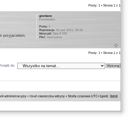
Posty: 1 • Strona
1
z
1
giordano
Forumowicz
Posty:
1
Rejestracja:
04 paź 2021, 09:34
Motocykl:
Zipp lf 250
m przyjacielem,
Płeć:
mężczyzna
.
Posty: 1 • Strona
1
z
1
Przejdź do:
ół administracyjny
•
Usuń ciasteczka witryny
• Strefa czasowa UTC+1godz. [
letni
]