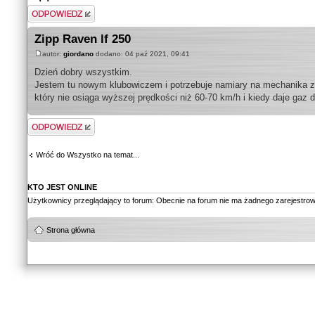
Odpowiedz
Zipp Raven lf 250
autor:
giordano
dodano: 04 paź 2021, 09:41
Dzień dobry wszystkim.
Jestem tu nowym klubowiczem i potrzebuje namiary na mechanika z 
który nie osiąga wyższej prędkości niż 60-70 km/h i kiedy daje gaz
Odpowiedz
Wróć do Wszystko na temat...
KTO JEST ONLINE
Użytkownicy przeglądający to forum: Obecnie na forum nie ma żadnego zarejestro
Strona główna