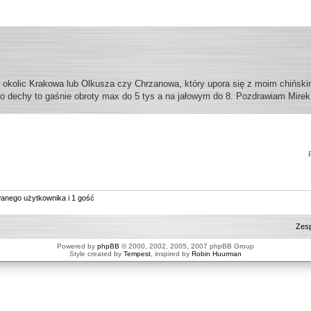
okolic Krakowa lub Olkusza czy Chrzanowa, który upora się z moim chiński
 do dechy to gaśnie obroty max do 5 tys a na jałowym do 8. Pozdrawiam Mirek
wanego użytkownika i 1 gość
Zesp
Powered by
phpBB
© 2000, 2002, 2005, 2007 phpBB Group
Style created by
Tempest
, inspired by
Robin Huurman