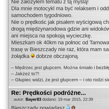
Nie załozyłem tematu z tą myślą!
Dla mnie motocykl ma być relaksem i o
samochodem tygodniowo.
Nie o prędkośc jak pisałem wyścigową ch
drogą międzynarodowa gdzie ani widoków
ani miejsca na spokoją wycieczkę.
Mieszkam ok 40km na połnoc od Tarnowa 
trasę w Bieszczady nie raz, która mam 
żołądka
dobrze obczajoną.
– Mędrzec jest głupcem. Można śmiało i bezbł
– Jakżeż to?!
– Głupiec widzi, że jest głupcem – i oto rodzi 
Re: Prędkości podróżne...
autor:
Bayer83
dodano: 19 mar 2015, 22:39
Bieszczady powiadasz