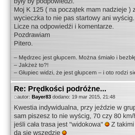
były by podpowiedźi.
Moj K 125 ( na początek mam nadzieje ) z
wycieczka to nie pas startowy ani wyścig.
Licze na odpowiedźi i komentarze.
Pozdrawiam
Pitero.
– Mędrzec jest głupcem. Można śmiało i bezbł
– Jakżeż to?!
– Głupiec widzi, że jest głupcem – i oto rodzi 
Re: Prędkości podróżne...
autor:
Bayer83
dodano: 19 mar 2015, 21:48
Kwestia indywidualna, przy jeździe w gru
sam piszesz to nie wyścig, 70 czy 80 km/h
jeśli cała trasa jest "widokowa"
Z takimi
da się wszędzie