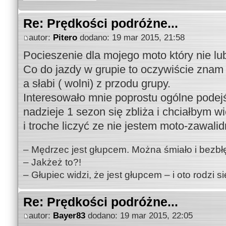
Re: Prędkości podróżne...
autor:
Pitero
dodano: 19 mar 2015, 21:58
Pocieszenie dla mojego moto który nie l
Co do jazdy w grupie to oczywiście znam
a słabi ( wolni) z przodu grupy.
Interesowało mnie poprostu ogólne pode
nadzieje 1 sezon się zbliża i chciałbym w
i troche liczyć ze nie jestem moto-zawalid
– Mędrzec jest głupcem. Można śmiało i bezbł
– Jakżeż to?!
– Głupiec widzi, że jest głupcem – i oto rodzi 
Re: Prędkości podróżne...
autor:
Bayer83
dodano: 19 mar 2015, 22:05